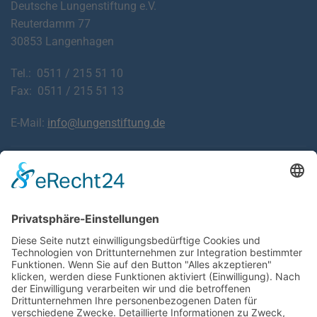
Deutsche Lungenstiftung e.V.
Reuterdamm 77
30853 Langenhagen
Tel.: 0511 / 215 51 10
Fax: 0511 / 215 51 13
E-Mail:
info@lungenstiftung.de
Downloads
Laden Sie Informationsblätter zu Krankheiten der
Atemwege und Lunge sowie den häufigsten Beschwerden
kostenlos herunter.
ZU DEN FALTBLÄTTERN