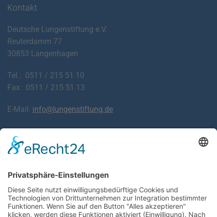
Kontakt
Deutsche Lungenstiftung e.V.
Reuterdamm 77
30853 Langenhagen
Tel.: 0511 / 215 51 10
Fax: 0511 / 215 51 13
E-Mail:
info@lungenstiftung.de
Downloads
Laden Sie Informationsblätter zu Krankheiten der
Atemwege und Lunge sowie den häufigsten Beschwerden
kostenlos herunter.
ZU DEN FALTBLÄTTERN