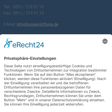
Tel.: 0511 / 215 51 10
Fax: 0511 / 215 51 13
E-Mail:
info@lungenstiftung.de
Downloads
Laden Sie Informationsblätter zu Krankheiten der
Atemwege und Lunge sowie den häufigsten Beschwerden
kostenlos herunter.
ZU DEN FALTBLÄTTERN
SPENDEN
Commerzbank AG