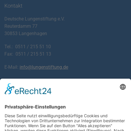
Kontakt
Deutsche Lungenstiftung e.V.
Reuterdamm 77
30853 Langenhagen
Tel.: 0511 / 215 51 10
Fax: 0511 / 215 51 13
E-Mail:
info@lungenstiftung.de
Downloads
Laden Sie Informationsblätter zu Krankheiten der
Atemwege und Lunge sowie den häufigsten Beschwerden
kostenlos herunter.
ZU DEN FALTBLÄTTERN