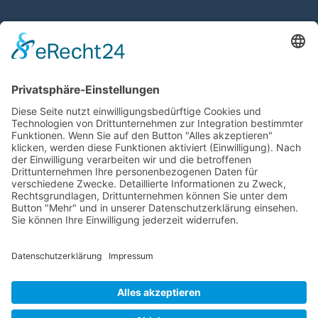
Downloads
Laden Sie Informationsblätter zu Krankheiten der
Atemwege und Lunge sowie den häufigsten Beschwerden
kostenlos herunter.
ZU DEN FALTBLÄTTERN
SPENDEN
Commerzbank AG
IBAN: DE21 2508 0020 0111 0111 00
BIC: DRESDEFF250