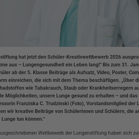
stiftung hat jetzt den Schüler-Kreativwettbewerb 2026 ausges
tme aus – Lungengesundheit ein Leben lang!“ Bis zum 31. Ja
üler ab der 5. Klasse Beiträge als Aufsatz, Video, Poster, Comi
rm einreichen, die sich mit dem Thema beschäftigen. „Über di
chadstoffen wie Tabakrauch, Staub oder Krankheitserregern au
iele Möglichkeiten, unsere Lunge gesund zu erhalten – und das
fessorin Franziska C. Trudzinski (Foto), Vorstandsmitglied der 
n wir kreative Beiträge von Schülerinnen und Schülern, die a
e Lunge tun können.“
sgeschriebenen Wettbewerb der Lungenstiftung haben sich zul