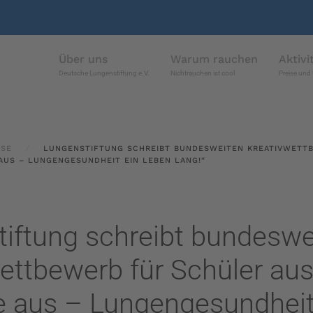
Über uns
Warum rauchen
Aktivi
Deutsche Lungenstiftung e.V.
Nichtrauchen ist cool
Preise und 
SSE
LUNGENSTIFTUNG SCHREIBT BUNDESWEITEN KREATIVWETT
 AUS – LUNGENGESUNDHEIT EIN LEBEN LANG!“
iftung schreibt bundeswe
ettbewerb für Schüler aus
e aus – Lungengesundheit