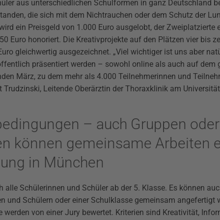
üler aus unterschiedlichen Schulformen in ganz Deutschland bet
tstanden, die sich mit dem Nichtrauchen oder dem Schutz der Lu
ird ein Preisgeld von 1.000 Euro ausgelobt, der Zweiplatzierte e
 250 Euro honoriert. Die Kreativprojekte auf den Plätzen vier bis
uro gleichwertig ausgezeichnet. „Viel wichtiger ist uns aber natü
öffentlich präsentiert werden – sowohl online als auch auf dem
en März, zu dem mehr als 4.000 Teilnehmerinnen und Teilne
t Trudzinski, Leitende Oberärztin der Thoraxklinik am Universitä
edingungen – auch Gruppen oder
en können gemeinsame Arbeiten e
ihung in München
h alle Schülerinnen und Schüler ab der 5. Klasse. Es können au
n und Schülern oder einer Schulklasse gemeinsam angefertigt 
e werden von einer Jury bewertet. Kriterien sind Kreativität, Inf