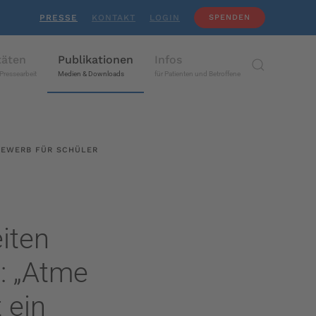
PRESSE
KONTAKT
LOGIN
SPENDEN
täten
Publikationen
Infos
Pressearbeit
Medien & Downloads
für Patienten und Betroffene
BEWERB FÜR SCHÜLER
iten
: „Atme
 ein