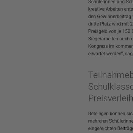
Schülerinnen und Sch
kreative Arbeiten en
den Gewinnerbeitrag w
dritte Platz wird mit
Preisgeld von je 150 E
Siegerarbeiten auch 
Kongress im kommend
erwartet werden“, sag
Teilnahmeb
Schulklass
Preisverle
Beteiligen können sic
mehreren Schülerinne
eingereichten Beiträg