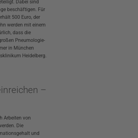
eiligt. Dabei sind
nge beschäftigen. Für
rhält 500 Euro, der
 zehn werden mit einem
rlich, dass die
 großen Pneumologie-
hmer in München
tsklinikum Heidelberg.
inreichen –
ch Arbeiten von
werden. Die
ormationsgehalt und