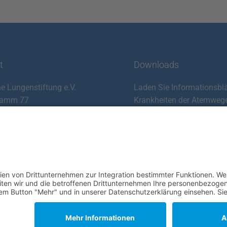
t
Downloads
e Lungenstiftung e.V.
Laden Sie Informationsblä
damm 77
Krankheiten der Atemweg
Langenhagen
Lunge sowie den häufigst
Beschwerden kostenlos he
511 / 215 51 10
11 / 215 51 13
ZU DEN FALTBLÄTTERN
info@lungenstiftung.de
Impressum
und
Datenschutz