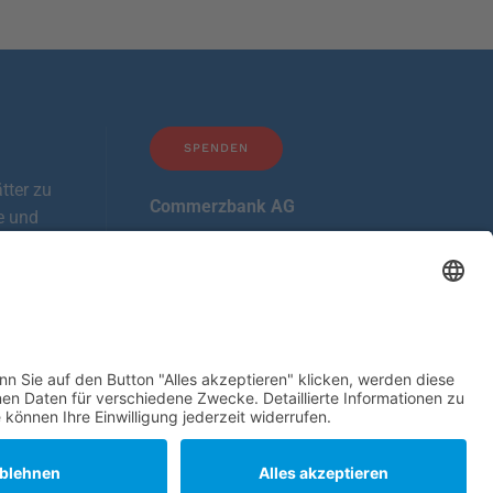
SPENDEN
tter zu
Commerzbank AG
e und
en
IBAN: DE21 2508 0020 0111
runter.
0111 00
BIC: DRESDEFF250
Mehr Informationen