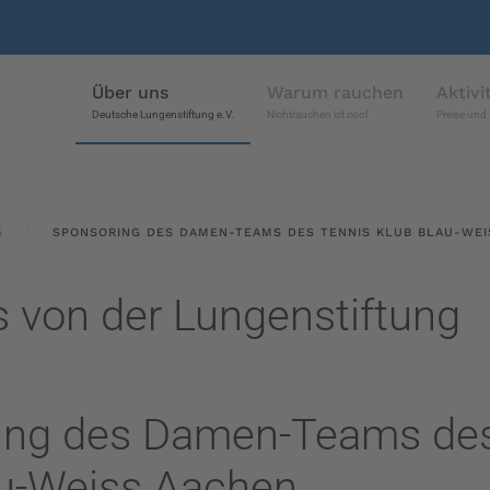
Über uns
Warum rauchen
Aktivi
Deutsche Lungenstiftung e.V.
Nichtrauchen ist cool
Preise und 
G
SPONSORING DES DAMEN-TEAMS DES TENNIS KLUB BLAU-WEI
s von der Lungenstiftung
ing des Damen-Teams des
au-Weiss Aachen