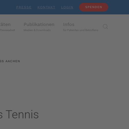
PRESSE
KONTAKT
LOGIN
SPENDEN
täten
Publikationen
Infos
Pressearbeit
Medien & Downloads
für Patienten und Betroffene
SS AACHEN
 Tennis