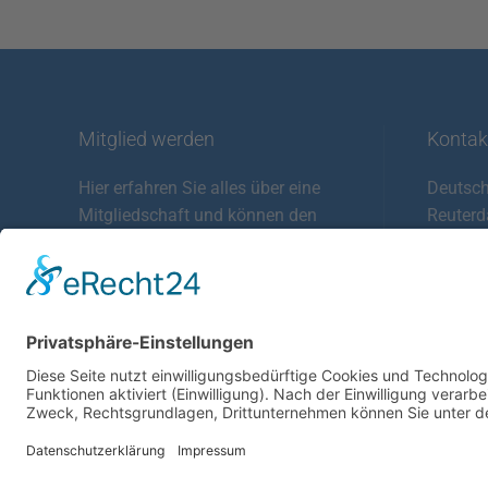
Mitglied werden
Kontak
Hier erfahren Sie alles über eine
Deutsch
Mitgliedschaft und können den
Reuter
Mitgliedsantrag gleich online
30853 
ausfüllen!
Tel.: 0
Fax: 05
MITGLIED WERDEN
E-Mail: