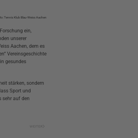
to: Tennis Klub Blau-Weiss Aachen
 Forschung ein,
nden unserer
eiss Aachen, dem es
en“ Vereinsgeschichte
ein gesundes
eit stärken, sondern
 dass Sport und
 sehr auf den
WEITER